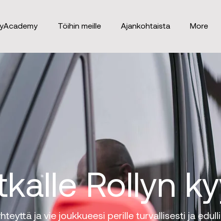
lyAcademy
Töihin meille
Ajankohtaista
More
kalle Rollyn ky
hteyttä ja vie joukkueesi perille turvallisesti ja edulli