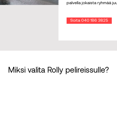
palvella jokaista ryhmää juur
Soita ‭040 186 3825‬
Miksi valita Rolly pelireissulle?