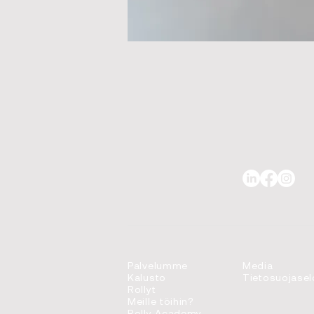
Palvelumme
Media
Kalusto
Tietosuojasel
Rollyt
Meille töihin?