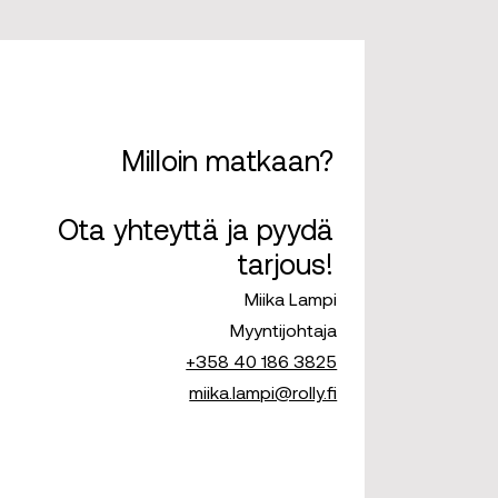
Milloin matkaan?
Ota yhteyttä ja pyydä
tarjous!
Miika Lampi
Myyntijohtaja
‭+358 40 186 3825
miika.lampi@rolly.fi