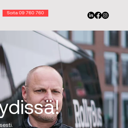
Soita 09 760 760
ydissä!
sesti.