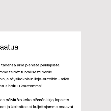
laatua
ahansa aina pienistä parilajeista
me teidät turvallisesti perille.
n ja täysikokoisiin linja-autoihin - mikä
jetus hoituu kauttamme!
ee päivittäin koko elämän kirjo, lapsista
neet ja kielitaitoiset kuljettajamme osaavat