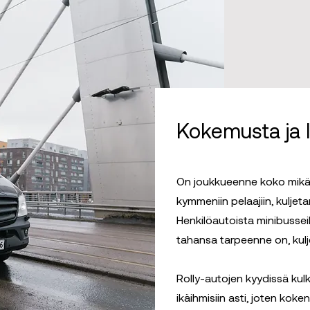
Kokemusta ja 
On joukkueenne koko mikä t
kymmeniin pelaajiin, kuljetam
Henkilöautoista minibusseihi
tahansa tarpeenne on, kul
Rolly-autojen kyydissä kulk
ikäihmisiin asti, joten koke