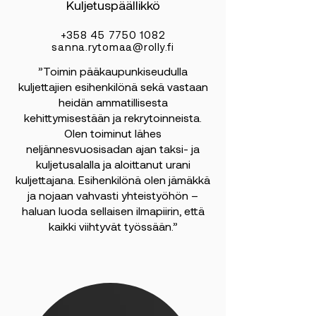
Kuljetuspäällikkö
+358 45 7750 1082
sanna.rytomaa@rolly.fi
”Toimin pääkaupunkiseudulla
kuljettajien esihenkilönä sekä vastaan
heidän ammatillisesta
kehittymisestään ja rekrytoinneista.
Olen toiminut lähes
neljännesvuosisadan ajan taksi- ja
kuljetusalalla ja aloittanut urani
kuljettajana. Esihenkilönä olen jämäkkä
ja nojaan vahvasti yhteistyöhön –
haluan luoda sellaisen ilmapiirin, että
kaikki viihtyvät työssään.”