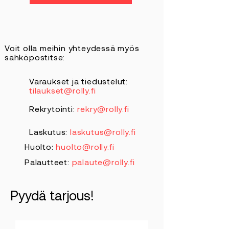
Voit olla meihin yhteydessä myös
sähköpostitse:
Varaukset ja tiedustelut:
tilaukset@rolly.fi
Rekrytointi:
rekry@rolly.fi
Laskutus:
laskutus@rolly.fi
Huolto:
huolto@rolly.fi
Palautteet:
palaute@rolly.fi
Pyydä tarjous!