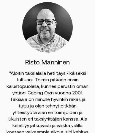
Risto Manninen
"Aloitin taksialalla heti täysi-ikäiseksi
tultuani. Toimin pitkään ensin
kalustopuolella, kunnes perustin oman
yhtiöni Cabing Oy:n vuonna 2001.
Taksiala on minulle hyvinkin rakas ja
tuttu ja olen tehnyt pitkään
yhteistyötä alan eri toimijoiden ja
lukuisten eri taksiyrittäjien kanssa. Ala
kehittyy jatkuvasti ja vaikka välillä
koetaan vaikeampia aikoja, silti kehitys