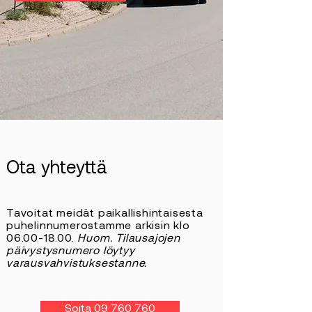
Ota yhteyttä
Tavoitat meidät paikallishintaisesta
puhelinnumerostamme arkisin klo
06.00-18.00
.
Huom. Tilausajojen
päivystysnumero löytyy
varausvahvistuksestanne.
Soita 09 760 760