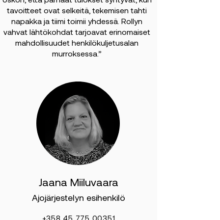
Uskon, että parhaat tulokset syntyvät, kun
tavoitteet ovat selkeitä, tekemisen tahti
napakka ja tiimi toimii yhdessä. Rollyn
vahvat lähtökohdat tarjoavat erinomaiset
mahdollisuudet henkilökuljetusalan
murroksessa.”
Jaana Miiluvaara
Ajojärjestelyn esihenkilö
+358 45 775 00351