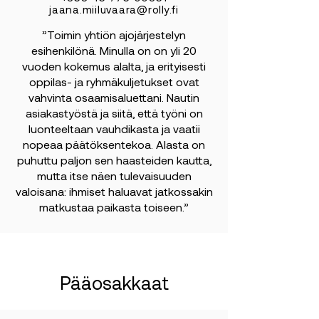
jaana.miiluvaara@rolly.fi
”Toimin yhtiön ajojärjestelyn
esihenkilönä. Minulla on on yli 20
vuoden kokemus alalta, ja erityisesti
oppilas- ja ryhmäkuljetukset ovat
vahvinta osaamisaluettani. Nautin
asiakastyöstä ja siitä, että työni on
luonteeltaan vauhdikasta ja vaatii
nopeaa päätöksentekoa. Alasta on
puhuttu paljon sen haasteiden kautta,
mutta itse näen tulevaisuuden
valoisana: ihmiset haluavat jatkossakin
matkustaa paikasta toiseen.”
Pääosakkaat