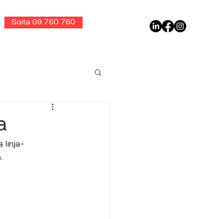
Soita 09 760 760
a
linja-
. 