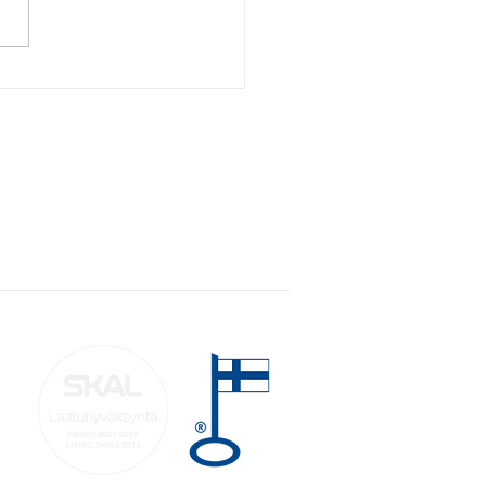
kaamme kuljettajia Kela-
tuksiin