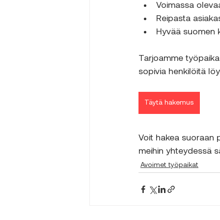
Voimassa olevaa
Reipasta asiaka
Hyvää suomen kie
Tarjoamme työpaikan
sopivia henkilöitä löy
Täytä hakemus
Voit hakea suoraan pai
meihin yhteydessä s
Avoimet työpaikat