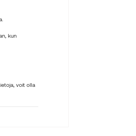
a.
an, kun
etoja, voit olla 