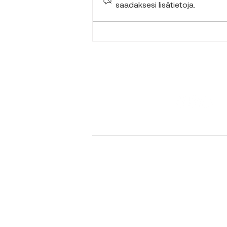
saadaksesi lisätietoja.
Koulukuljettajaksi
Sastamalaan
Palvelumme
Media
Kalusto
Tietosuojasel
Rollyt
Meille töihin?
Rolly Academy
Ota yhteyttä
Miten sujui?