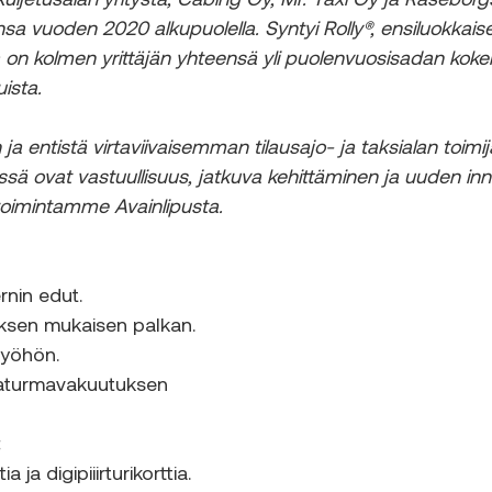
kuljetusalan yritystä, Cabing Oy, Mr. Taxi Oy ja Raseborg
sa vuoden 2020 alkupuolella. Syntyi Rolly®, ensiluokkais
lla on kolmen yrittäjän yhteensä yli puolenvuosisadan kok
uista.
entistä virtaviivaisemman tilausajo- ja taksialan toimij
ä ovat vastuullisuus, jatkuva kehittäminen ja uuden inno
toimintamme Avainlipusta.
nin edut.
sen mukaisen palkan.
työhön.
aturmavakuutuksen
a ja digipiiirturikorttia.