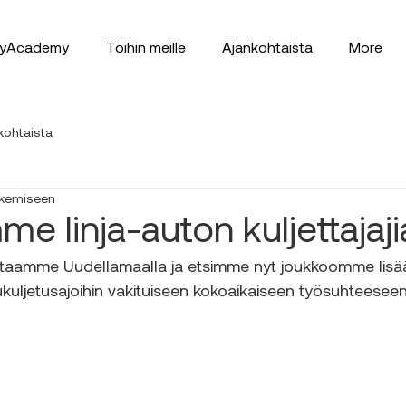
lyAcademy
Töihin meille
Ajankohtaista
More
kohtaista
lukemiseen
e linja-auton kuljettajaji
aamme Uudellamaalla ja etsimme nyt joukkoomme lisää 
ukuljetusajoihin vakituiseen kokoaikaiseen työsuhteeseen