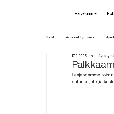
Palvelumme
Rol
Kaikki
Avoimet työpaikat
Ajan
17.2.2025
1 min käytetty 
Palkkaamm
Laajennamme toimint
autonkuljettajia koul