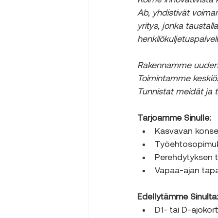
Kolme innovatiivista 
Ab, yhdistivät voiman
yritys, jonka tausta
henkilökuljetuspalvel
Rakennamme uuden ja 
Toimintamme keskiöss
Tunnistat meidät ja 
Tarjoamme Sinulle:
Kasvavan konser
Työehtosopimuk
Perehdytyksen 
Vapaa-ajan tap
Edellytämme Sinulta:
D1- tai D-ajokortti