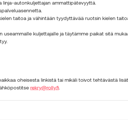
 linja-autonkuljettajan ammattipätevyyttä.
spalveluasennetta.
len taitoa ja vähintään tyydyttävää ruotsin kielen taito
 useammalle kuljettajalle ja täytämme paikat sitä muka
tyy.
kkaa oheisesta linkistä tai mikäli toivot tehtävästä lisäti
ähköpostitse 
rekry@rolly.fi
.