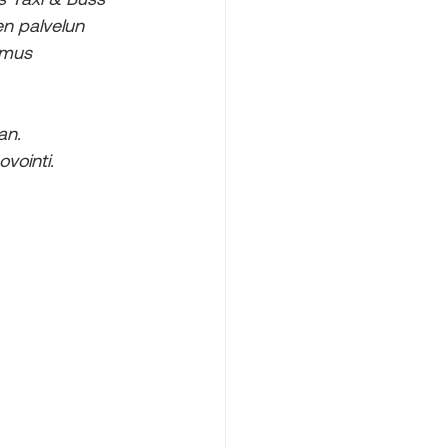
s Taxi & Buss 
en palvelun 
emus 
an. 
vointi. 