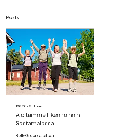
Posts
10.6.2026
∙
1
min
Aloitamme liikennöinnin
Sastamalassa
RollyGroup aloittaa