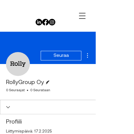
Lisää toimintoja
Seuraa
Kirjoittaja
RollyGroup Oy
0 Seuraajat
0 Seurataan
Profiili
Liittymispäivä: 17.2.2025